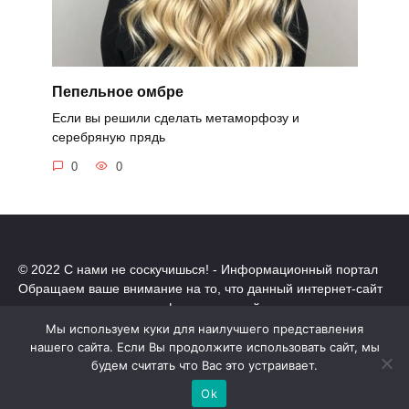
Пепельное омбре
Если вы решили сделать метаморфозу и
серебряную прядь
0
0
© 2022 С нами не соскучишься! - Информационный портал
Обращаем ваше внимание на то, что данный интернет-сайт
носит исключительно информационный характер.
Все торговые марки принадлежат их владельцам. Все права
Мы используем куки для наилучшего представления
защищены.
нашего сайта. Если Вы продолжите использовать сайт, мы
будем считать что Вас это устраивает.
Политика конфиденциальности
Ok