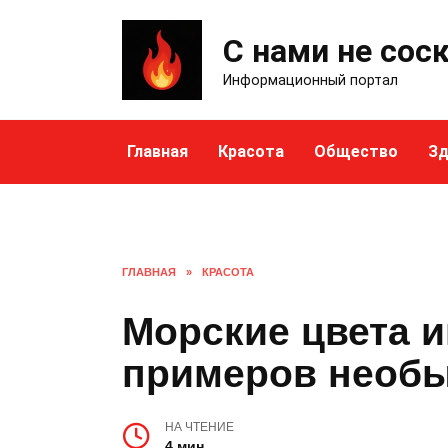
Skip
to
С нами не сос
content
Информационный портал
Главная
Красота
Общество
Зд
ГЛАВНАЯ
»
КРАСОТА
Морские цвета 
примеров необы
НА ЧТЕНИЕ
4 мин.