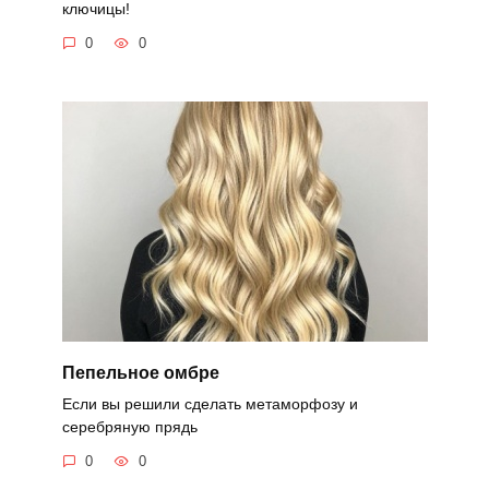
ключицы!
0
0
Пепельное омбре
Если вы решили сделать метаморфозу и
серебряную прядь
0
0