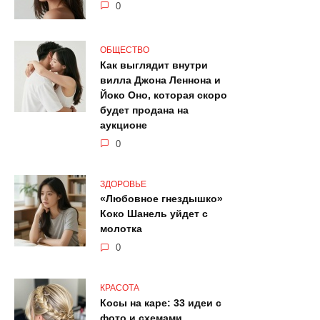
0
ОБЩЕСТВО
Как выглядит внутри
вилла Джона Леннона и
Йоко Оно, которая скоро
будет продана на
аукционе
0
ЗДОРОВЬЕ
«Любовное гнездышко»
Коко Шанель уйдет с
молотка
0
КРАСОТА
Косы на каре: 33 идеи с
фото и схемами