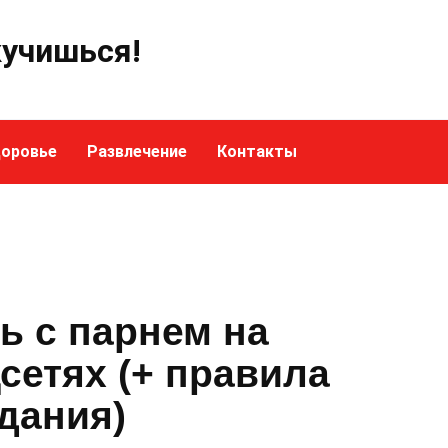
кучишься!
оровье
Развлечение
Контакты
ь с парнем на
цсетях (+ правила
дания)