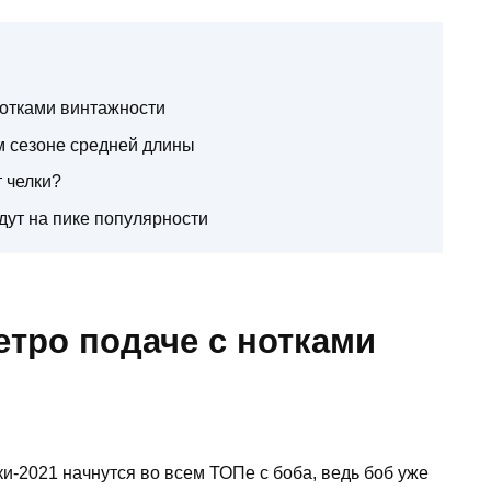
нотками винтажности
м сезоне средней длины
т челки?
дут на пике популярности
тро подаче с нотками
ки-2021 начнутся во всем ТОПе с боба, ведь боб уже