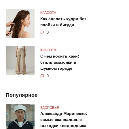
КРАСОТА
Как сделать кудри без
плойки и бигуди
0
КРАСОТА
С чем носить хаки:
стиль амазонки в
шумном городе
0
Популярное
ЗДОРОВЬЕ
Александр Маринеско:
самые скандальные
выходки «подводника