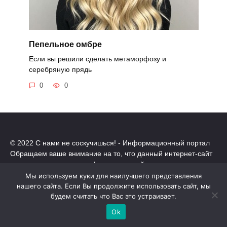
Пепельное омбре
Если вы решили сделать метаморфозу и
серебряную прядь
0
0
© 2022 С нами не соскучишься! - Информационный портал
Обращаем ваше внимание на то, что данный интернет-сайт
носит исключительно информационный характер.
Все торговые марки принадлежат их владельцам. Все права
Мы используем куки для наилучшего представления
защищены.
нашего сайта. Если Вы продолжите использовать сайт, мы
Политика конфиденциальности
будем считать что Вас это устраивает.
Ok