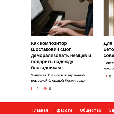
Как композитор
Для 
Шостакович смог
бето
деморализовать немцев и
сове
подарить надежду
Совет
блокадникам
массо
9 августа 1942-го в истерзанном
0
немецкой блокадой Ленинграде
0
0
Главная
Красота
Общество
Зд