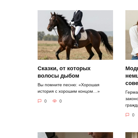
Сказки, от которых
Мод
волосы дыбом
нем
сов
Вы помните песню: «Хорошая
история с хорошим концом…»
Герма
закон
0
0
гражд
0