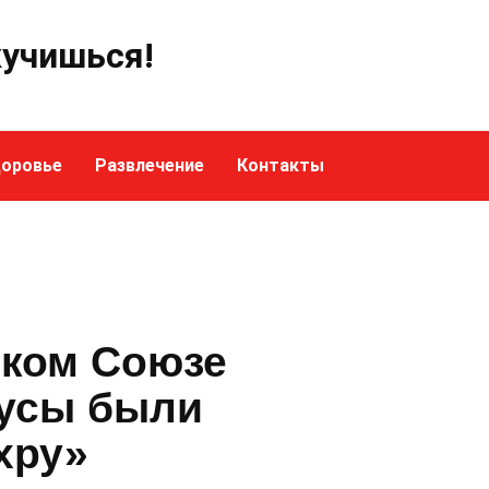
кучишься!
оровье
Развлечение
Контакты
ском Союзе
бусы были
хру»