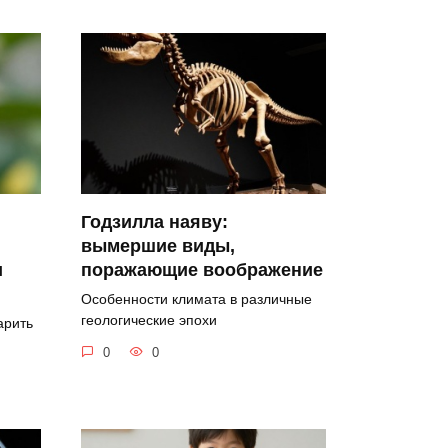
Годзилла наяву:
вымершие виды,
и
поражающие воображение
Особенности климата в различные
геологические эпохи
арить
0
0