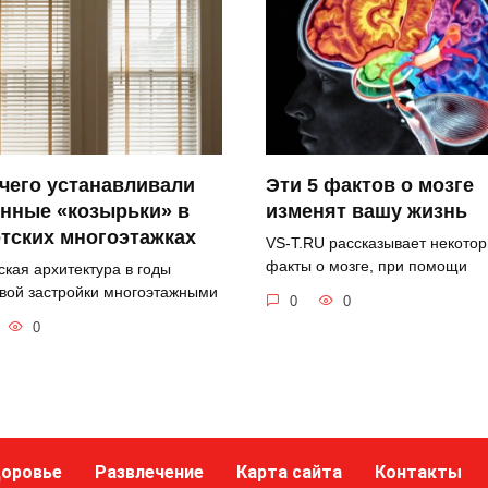
чего устанавливали
Эти 5 фактов о мозге
нные «козырьки» в
изменят вашу жизнь
тских многоэтажках
VS-T.RU рассказывает некото
факты о мозге, при помощи
ская архитектура в годы
вой застройки многоэтажными
0
0
0
оровье
Развлечение
Карта сайта
Контакты