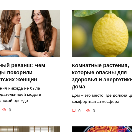
Комнатные растения,
ный реванш: Чем
которые опасны для
цы покорили
здоровья и энергетик
етских женщин
дома
ния никогда не была
одательницей моды в
Дом – это место, где должна ц
анской одежде.
комфортная атмосфера
0
0
0