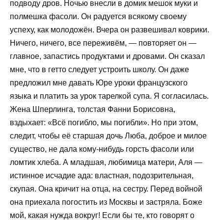
подводу дров. Ночью внесли в домик мешок муки и
полмешка фасоли. Он радуется всякому своему
успеху, как молодожён. Вчера он развешивал коврики.
Ничего, ничего, все переживём, — повторяет он —
главное, запастись продуктами и дровами. Он сказал
мне, что в гетто следует устроить школу. Он даже
предложил мне давать Юре уроки французского
языка и платить за урок тарелкой супа. Я согласилась.
Жена Шперлинга, толстая Фанни Борисовна,
вздыхает: «Всё погибло, мы погибли». Но при этом,
следит, чтобы её старшая дочь Люба, доброе и милое
существо, не дала кому-нибудь горсть фасоли или
ломтик хлеба. А младшая, любимица матери, Аля —
истинное исчадие ада: властная, подозрительная,
скупая. Она кричит на отца, на сестру. Перед войной
она приехала погостить из Москвы и застряла. Боже
мой, какая нужда вокруг! Если бы те, кто говорят о