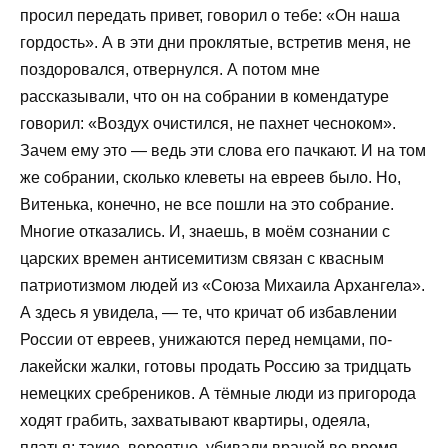
просил передать привет, говорил о тебе: «Он наша
гордость». А в эти дни проклятые, встретив меня, не
поздоровался, отвернулся. А потом мне
рассказывали, что он на собрании в комендатуре
говорил: «Воздух очистился, не пахнет чесноком».
Зачем ему это — ведь эти слова его пачкают. И на том
же собрании, сколько клеветы на евреев было. Но,
Витенька, конечно, не все пошли на это собрание.
Многие отказались. И, знаешь, в моём сознании с
царских времен антисемитизм связан с квасным
патриотизмом людей из «Союза Михаила Архангела».
А здесь я увидела, — те, что кричат об избавлении
России от евреев, унижаются перед немцами, по-
лакейски жалки, готовы продать Россию за тридцать
немецких сребреников. А тёмные люди из пригорода
ходят грабить, захватывают квартиры, одеяла,
платья; такие, вероятно, убивали врачей во время