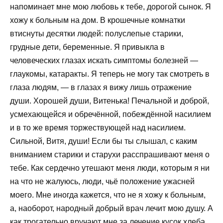
напоминает мне мою любовь к тебе, дорогой сынок. Я
хожу к больным на дом. В крошечные комнатки
втиснуты десятки людей: полуслепые старики,
грудные дети, беременные. Я привыкла в
человеческих глазах искать симптомы болезней —
глаукомы, катаракты. Я теперь не могу так смотреть в
глаза людям, — в глазах я вижу лишь отражение
души. Хорошей души, Витенька! Печальной и доброй,
усмехающейся и обречённой, побеждённой насилием
и в то же время торжествующей над насилием.
Сильной, Витя, души! Если бы ты слышал, с каким
вниманием старики и старухи расспрашивают меня о
тебе. Как сердечно утешают меня люди, которым я ни
на что не жалуюсь, люди, чьё положение ужасней
моего. Мне иногда кажется, что не я хожу к больным,
а, наоборот, народный добрый врач лечит мою душу. А
как трогательно вручают мне за лечение кусок хлеба,