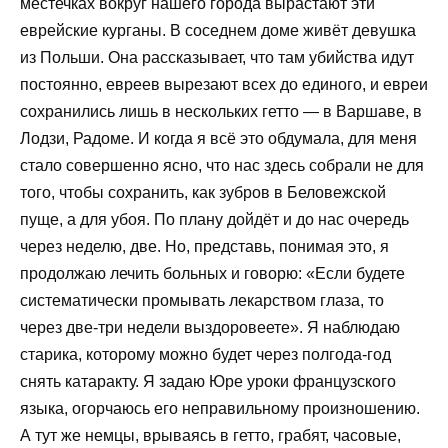
местечках вокруг нашего города вырастают эти
еврейские курганы. В соседнем доме живёт девушка
из Польши. Она рассказывает, что там убийства идут
постоянно, евреев вырезают всех до единого, и евреи
сохранились лишь в нескольких гетто — в Варшаве, в
Лодзи, Радоме. И когда я всё это обдумала, для меня
стало совершенно ясно, что нас здесь собрали не для
того, чтобы сохранить, как зубров в Беловежской
пуще, а для убоя. По плану дойдёт и до нас очередь
через неделю, две. Но, представь, понимая это, я
продолжаю лечить больных и говорю: «Если будете
систематически промывать лекарством глаза, то
через две-три недели выздоровеете». Я наблюдаю
старика, которому можно будет через полгода-год
снять катаракту. Я задаю Юре уроки французского
языка, огорчаюсь его неправильному произношению.
А тут же немцы, врываясь в гетто, грабят, часовые,