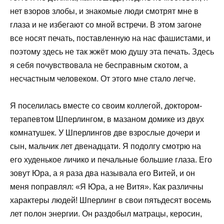
нет взоров злобы, и знакомые люди смотрят мне в
глаза и не избегают со мной встречи. В этом загоне
все носят печать, поставленную на нас фашистами, и
поэтому здесь не так жжёт мою душу эта печать. Здесь
я себя почувствовала не бесправным скотом, а
несчастным человеком. От этого мне стало легче.
Я поселилась вместе со своим коллегой, доктором-
терапевтом Шперлингом, в мазаном домике из двух
комнатушек. У Шперлингов две взрослые дочери и
сын, мальчик лет двенадцати. Я подолгу смотрю на
его худенькое личико и печальные большие глаза. Его
зовут Юра, а я раза два называла его Витей, и он
меня поправлял: «Я Юра, а не Витя». Как различны
характеры людей! Шперлинг в свои пятьдесят восемь
лет полон энергии. Он раздобыл матрацы, керосин,