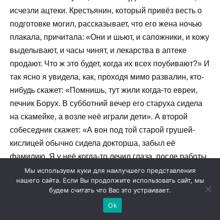
исчезли ацтеки. Крестьянин, который привёз весть о
подготовке могил, рассказывает, что его жена ночью
плакала, причитала: «Они и шьют, и сапожники, и кожу
выделывают, и часы чинят, и лекарства в аптеке
продают. Что ж это будет, когда их всех поубивают?» И
так ясно я увидела, как, проходя мимо развалин, кто-
нибудь скажет: «Помнишь, тут жили когда-то евреи,
печник Борух. В субботний вечер его старуха сидела
на скамейке, а возле неё играли дети». А второй
собеседник скажет: «А вон под той старой грушей-
кислицей обычно сидела докторша, забыл её
фамилию. Я у неё когда-то лечил глаза, после работы
она всегда выносила плетеный стул и сидела с
Мы используем куки для наилучшего представления
нашего сайта. Если Вы продолжите использовать сайт, мы
книжкой». Так оно будет, Витя. Как будто страшное
будем считать что Вас это устраивает.
дуновение прошло по лицам, все почувствовали, что
Ok
приближается срок.