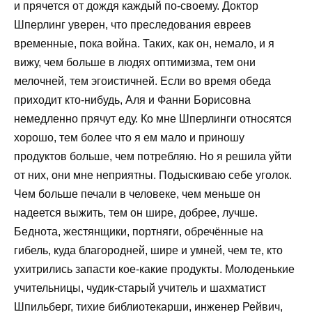
и прячется от дождя каждый по-своему. Доктор
Шперлинг уверен, что преследования евреев
временные, пока война. Таких, как он, немало, и я
вижу, чем больше в людях оптимизма, тем они
мелочней, тем эгоистичней. Если во время обеда
приходит кто-нибудь, Аля и Фанни Борисовна
немедленно прячут еду. Ко мне Шперлинги относятся
хорошо, тем более что я ем мало и приношу
продуктов больше, чем потребляю. Но я решила уйти
от них, они мне неприятны. Подыскиваю себе уголок.
Чем больше печали в человеке, чем меньше он
надеется выжить, тем он шире, добрее, лучше.
Беднота, жестянщики, портняги, обречённые на
гибель, куда благородней, шире и умней, чем те, кто
ухитрились запасти кое-какие продукты. Молоденькие
учительницы, чудик-старый учитель и шахматист
Шпильберг, тихие библиотекарши, инженер Рейвич,