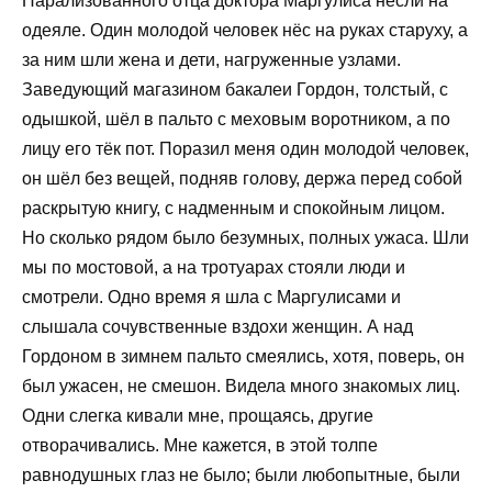
Парализованного отца доктора Маргулиса несли на
одеяле. Один молодой человек нёс на руках старуху, а
за ним шли жена и дети, нагруженные узлами.
Заведующий магазином бакалеи Гордон, толстый, с
одышкой, шёл в пальто с меховым воротником, а по
лицу его тёк пот. Поразил меня один молодой человек,
он шёл без вещей, подняв голову, держа перед собой
раскрытую книгу, с надменным и спокойным лицом.
Но сколько рядом было безумных, полных ужаса. Шли
мы по мостовой, а на тротуарах стояли люди и
смотрели. Одно время я шла с Маргулисами и
слышала сочувственные вздохи женщин. А над
Гордоном в зимнем пальто смеялись, хотя, поверь, он
был ужасен, не смешон. Видела много знакомых лиц.
Одни слегка кивали мне, прощаясь, другие
отворачивались. Мне кажется, в этой толпе
равнодушных глаз не было; были любопытные, были