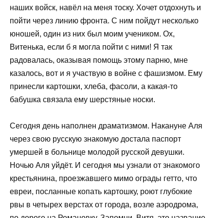
наших войск, навёл на меня тоску. Хочет отдохнуть и
пойти через линию фронта. С ним пойдут несколько
юношей, один из них был моим учеником. Ох,
Витенька, если б я могла пойти с ними! Я так
радовалась, оказывая помощь этому парню, мне
казалось, вот и я участвую в войне с фашизмом. Ему
принесли картошки, хлеба, фасоли, а какая-то
бабушка связала ему шерстяные носки.
Сегодня день наполнен драматизмом. Накануне Аля
через свою русскую знакомую достала паспорт
умершей в больнице молодой русской девушки.
Ночью Аля уйдёт. И сегодня мы узнали от знакомого
крестьянина, проезжавшего мимо ограды гетто, что
евреи, посланные копать картошку, роют глубокие
рвы в четырех верстах от города, возле аэродрома,
по дороге на Романовку. Запомни, Витя, это название,