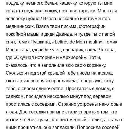
подушку, немного белья, чашечку, которую ты мне
когда-то подарил, ложку, нож, две тарелки. Много ли
человеку нужно? Взяла несколько инструментов
медицинских. Взяла твои письма, фотографии
покойной мамы и дяди Давида, и ту, где ты с папой
снят, томик Пушкина, «Lettres de Mon moulin», томик
Мопассана, где «One vie», словарик, взяла Чехова,
где «Скучная история» и «Архиерей». Вот и,
оказалось, что я заполнила всю свою корзинку.
Сколько я под этой крышей тебе писем написала,
сколько часов ночью проплакала, теперь уж скажу
тебе, о своем одиночестве. Простилась с домом, с
садиком, посидела несколько минут под деревом,
простилась с соседями. Странно устроены некоторые
люди. Две соседки при мне стали спорить о том, кто
возьмёт себе стулья, кто письменный столик, а стала с
ними прощаться, обе заплакали. Попросила соседей