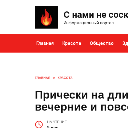
Skip
to
С нами не сос
content
Информационный портал
Главная
Красота
Общество
Зд
ГЛАВНАЯ
»
КРАСОТА
Прически на дл
вечерние и пов
НА ЧТЕНИЕ
5 мин.