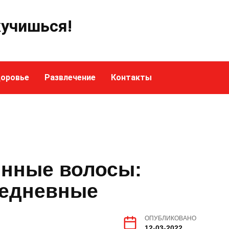
кучишься!
оровье
Развлечение
Контакты
инные волосы:
седневные
ОПУБЛИКОВАНО
12-03-2022