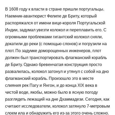
В 1608 году к власти в стране пришли португальцы.
Наемник-авантюрист Фелипе де Бриту, который
распоряжался от имени вице-короля Португальской
Индии, задумал увезти колокол и переплавить его. С
огромными проблемами гигантский колокол сняли,
докатили до реки (с помощью слонов) и погрузили на
плот. По задумке доморощенных инженеров, плот
должен был транспортировать флагманский корабль
де Бриту. Однако бревенчатая конструкция просто
развалилась, колокол затонул и утянул с собой на дно
флагманский корабль. Произошло это в месте
слияния рек Пагу и Янгон, и до конца XIX века в
чистой воде, якобы, можно было в ясную погоду
разглядеть лежащий на дне Дхаммадези. Сегодня, как
считают исследователи, колокол затянуло 7-метровым
слоем ила и обнаружить его из-за этого очень сложно.