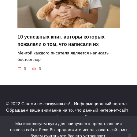
10 успешных книг, авторы которых
пожалели о том, что написали их
Мечтой каждого писателя является написать
бестселлер
0
0
© 2022 С нами не соскучишься! - Информационный портал
Обращаем ваше внимание на то, что данный интернет-сайт
носит исключительно информационный характер.
Все торговые марки принадлежат их владельцам. Все права
Мы используем куки для наилучшего представления
защищены.
нашего сайта. Если Вы продолжите использовать сайт, мы
Политика конфиденциальности
будем считать что Вас это устраивает.