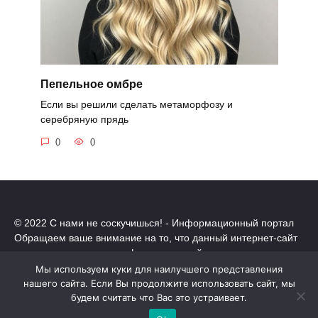
Пепельное омбре
Если вы решили сделать метаморфозу и
серебряную прядь
0
0
© 2022 С нами не соскучишься! - Информационный портал
Обращаем ваше внимание на то, что данный интернет-сайт
носит исключительно информационный характер.
Все торговые марки принадлежат их владельцам. Все права
Мы используем куки для наилучшего представления
защищены.
нашего сайта. Если Вы продолжите использовать сайт, мы
Политика конфиденциальности
будем считать что Вас это устраивает.