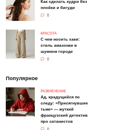
Как сделать кудри без
плойки и бигуди
0
КРАСОТА
С чем носить хаки:
стиль амазонки в
шумном городе
0
Популярное
РАЗВЛЕЧЕНИЕ
Ад, крадущийся по
следу: «Присягнувшие
тьме» — жуткий
французский детектив
про сатанистов
0