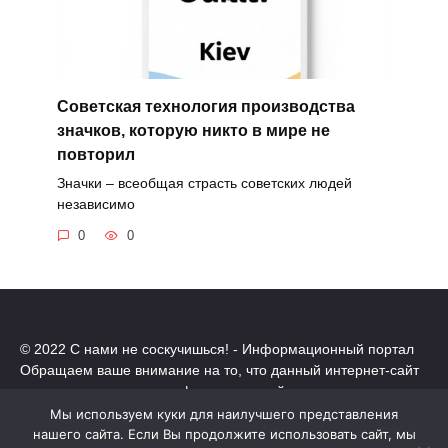
Советская технология производства
значков, которую никто в мире не
повторил
Значки – всеобщая страсть советских людей
независимо
0
0
© 2022 С нами не соскучишься! - Информационный портал
Обращаем ваше внимание на то, что данный интернет-сайт
носит исключительно информационный характер.
Все торговые марки принадлежат их владельцам. Все права
Мы используем куки для наилучшего представления
защищены.
нашего сайта. Если Вы продолжите использовать сайт, мы