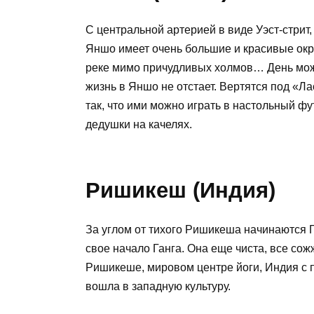
С центральной артерией в виде Уэст-стрит,
Яншо имеет очень большие и красивые окре
реке мимо причудливых холмов… День можн
жизнь в Яншо не отстает. Вертятся под «Л
так, что ими можно играть в настольный фу
дедушки на качелях.
Ришикеш (Индия)
За углом от тихого Ришикеша начинаются Г
свое начало Ганга. Она еще чиста, все со
Ришикеше, мировом центре йоги, Индия с п
вошла в западную культуру.