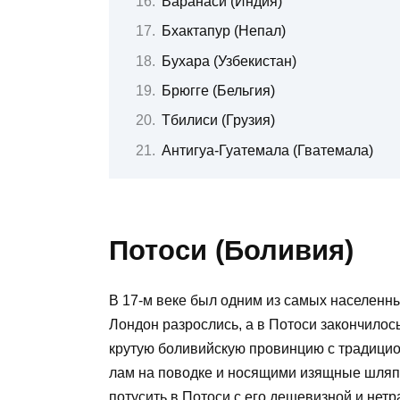
Варанаси (Индия)
Бхактапур (Непал)
Бухара (Узбекистан)
Брюгге (Бельгия)
Тбилиси (Грузия)
Антигуа-Гуатемала (Гватемала)
Потоси (Боливия)
В 17-м веке был одним из самых населенны
Лондон разрослись, а в Потоси закончилось
крутую боливийскую провинцию с традиц
лам на поводке и носящими изящные шляпы
потусить в Потоси с его дешевизной и не