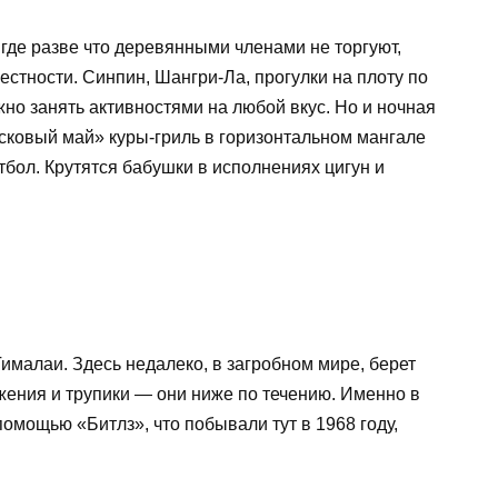
 где разве что деревянными членами не торгуют,
стности. Синпин, Шангри-Ла, прогулки на плоту по
о занять активностями на любой вкус. Но и ночная
асковый май» куры-гриль в горизонтальном мангале
тбол. Крутятся бабушки в исполнениях цигун и
ималаи. Здесь недалеко, в загробном мире, берет
жжения и трупики — они ниже по течению. Именно в
омощью «Битлз», что побывали тут в 1968 году,