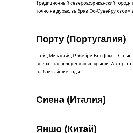
Традиционный североафриканский город-по
точно не дурак, выбрав Эс-Сувейру своим 
Порту (Португалия)
Гайя, Мирагайя, Рибейру, Бонфим… С высо
вверх красночерепичные крыши. Автор этог
на ближайшие годы.
Сиена (Италия)
Яншо (Китай)