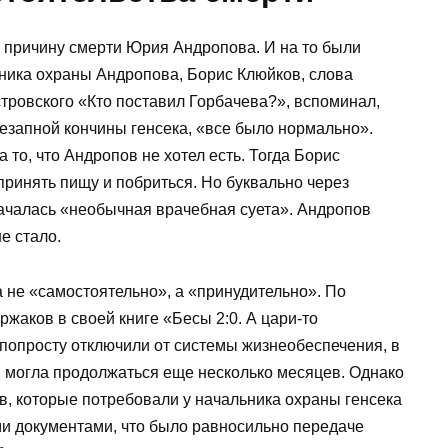
 причину смерти Юрия Андропова. И на то были
ьника охраны Андропова, Борис Клюйков, слова
тровского «Кто поставил Горбачева?», вспоминал,
незапной кончины генсека, «все было нормально».
то, что Андропов не хотел есть. Тогда Борис
принять пищу и побриться. Но буквально через
началась «необычная врачебная суета». Андропов
не стало.
не «самостоятельно», а «принудительно». По
жаков в своей книге «Бесы 2:0. А цари-то
 попросту отключили от системы жизнеобеспечения, в
я могла продолжаться еще несколько месяцев. Однако
, которые потребовали у начальника охраны генсека
ми документами, что было равносильно передаче