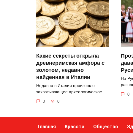
Какие секреты открыла
Про
древнеримская амфора с
дава
золотом, недавно
Рус
найденная в Италии
На Ру
разно
Недавно в Италии произошло
захватывающее археологическое
0
0
0
Главная
Красота
Общество
Зд