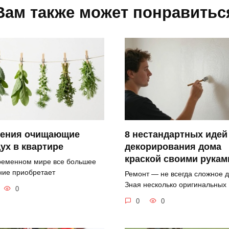
Вам также может понравитьс
тения очищающие
8 нестандартных идей
ух в квартире
декорирования дома
краской своими рукам
ременном мире все большее
ние приобретает
Ремонт — не всегда сложное д
Зная несколько оригинальных
0
0
0