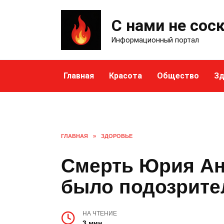
Skip
to
С нами не сос
content
Информационный портал
Главная
Красота
Общество
Зд
ГЛАВНАЯ
»
ЗДОРОВЬЕ
Смерть Юрия Ан
было подозрите
НА ЧТЕНИЕ
3 мин.