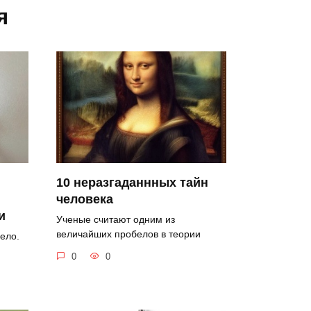
я
10 неразгаданнных тайн
человека
и
Ученые считают одним из
величайших пробелов в теории
ело.
0
0