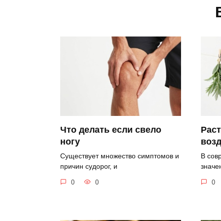
Рас
Что делать если свело
возд
ногу
В сов
Существует множество симптомов и
значе
причин судорог, и
0
0
0