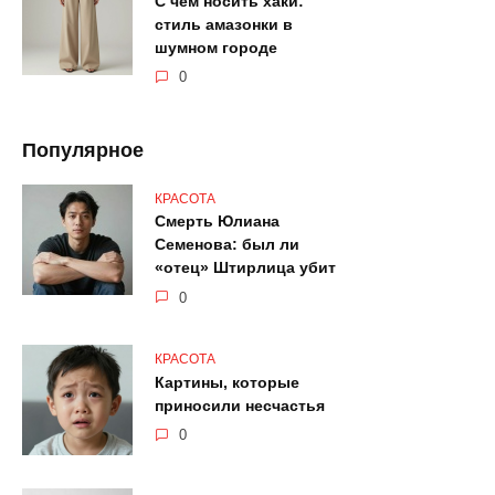
С чем носить хаки:
стиль амазонки в
шумном городе
0
Популярное
КРАСОТА
Смерть Юлиана
Семенова: был ли
«отец» Штирлица убит
0
КРАСОТА
Картины, которые
приносили несчастья
0