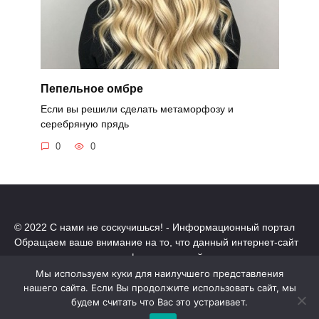
Пепельное омбре
Если вы решили сделать метаморфозу и
серебряную прядь
0
0
© 2022 С нами не соскучишься! - Информационный портал
Обращаем ваше внимание на то, что данный интернет-сайт
носит исключительно информационный характер.
Все торговые марки принадлежат их владельцам. Все права
Мы используем куки для наилучшего представления
защищены.
нашего сайта. Если Вы продолжите использовать сайт, мы
будем считать что Вас это устраивает.
Политика конфиденциальности