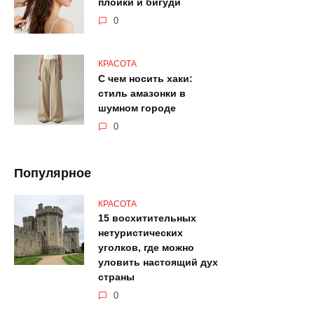
плойки и бигуди
0
КРАСОТА
С чем носить хаки:
стиль амазонки в
шумном городе
0
Популярное
КРАСОТА
15 восхитительных
нетуристических
уголков, где можно
уловить настоящий дух
страны
0