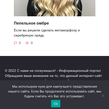
Пепельное омбре
Если вы решили сделать метаморфозу и
серебряную прядь
0
0
© 2022 С нами не соскучишься! - Информационный портал
Обращаем ваше внимание на то, что данный интернет-сайт
носит исключительно информационный характер.
Все торговые марки принадлежат их владельцам. Все права
Мы используем куки для наилучшего представления
защищены.
нашего сайта. Если Вы продолжите использовать сайт, мы
Политика конфиденциальности
будем считать что Вас это устраивает.
Ok