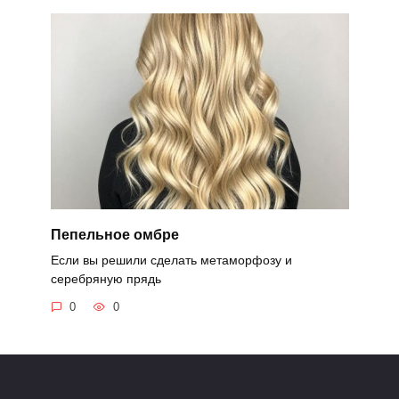
Пепельное омбре
Если вы решили сделать метаморфозу и
серебряную прядь
0
0