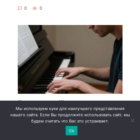
0
0
Как композитор Шостакович смог
Мы используем куки для наилучшего представления
деморализовать немцев и подарить
нашего сайта. Если Вы продолжите использовать сайт, мы
надежду блокадникам
будем считать что Вас это устраивает.
9 августа 1942-го в истерзанном немецкой
Ok
блокадой Ленинграде