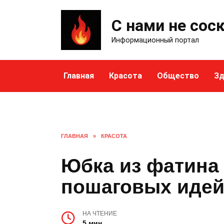
Skip
to
С нами не сос
content
Информационный портал
Главная
Красота
Общество
Зд
ГЛАВНАЯ
»
КРАСОТА
Юбка из фатина 
пошаговых иде
НА ЧТЕНИЕ
5 мин.