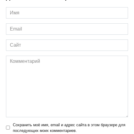
Имя
*
Email
*
Сайт
Комментарий
Сохранить моё имя, email и адрес сайта в этом браузере для
последующих моих комментариев.