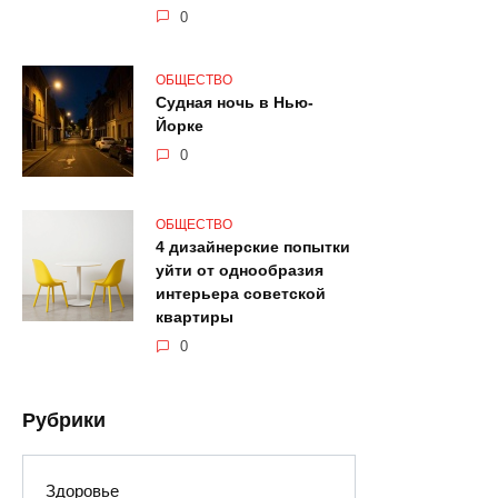
0
ОБЩЕСТВО
Судная ночь в Нью-
Йорке
0
ОБЩЕСТВО
4 дизайнерские попытки
уйти от однообразия
интерьера советской
квартиры
0
Рубрики
Здоровье