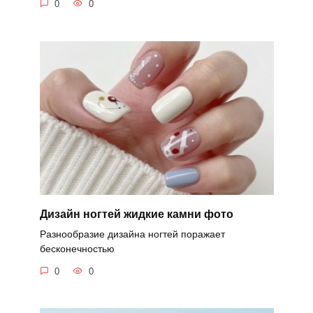
0
0
Дизайн ногтей жидкие камни фото
Разнообразие дизайна ногтей поражает
бесконечностью
0
0