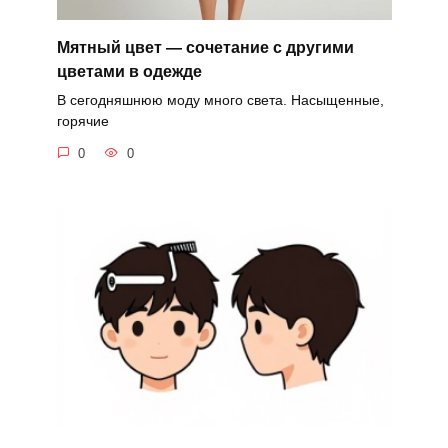
Мятный цвет — сочетание с другими
цветами в одежде
В сегодняшнюю моду много света. Насыщенные,
горячие
0
0