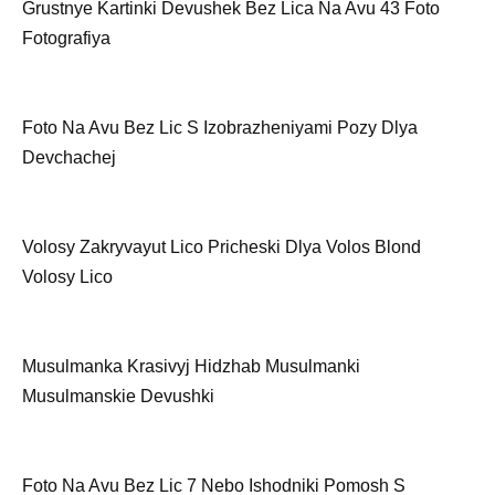
Grustnye Kartinki Devushek Bez Lica Na Avu 43 Foto
Fotografiya
Foto Na Avu Bez Lic S Izobrazheniyami Pozy Dlya
Devchachej
Volosy Zakryvayut Lico Pricheski Dlya Volos Blond
Volosy Lico
Musulmanka Krasivyj Hidzhab Musulmanki
Musulmanskie Devushki
Foto Na Avu Bez Lic 7 Nebo Ishodniki Pomosh S