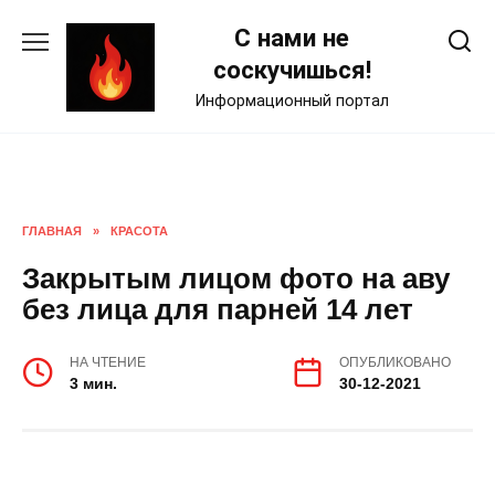
Skip
С нами не
to
content
соскучишься!
Информационный портал
ГЛАВНАЯ
»
КРАСОТА
Закрытым лицом фото на аву
без лица для парней 14 лет
НА ЧТЕНИЕ
ОПУБЛИКОВАНО
3 мин.
30-12-2021