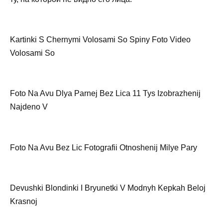
Kartinki S Chernymi Volosami So Spiny Foto Video
Volosami So
Foto Na Avu Dlya Parnej Bez Lica 11 Tys Izobrazhenij
Najdeno V
Foto Na Avu Bez Lic Fotografii Otnoshenij Milye Pary
Devushki Blondinki I Bryunetki V Modnyh Kepkah Beloj
Krasnoj