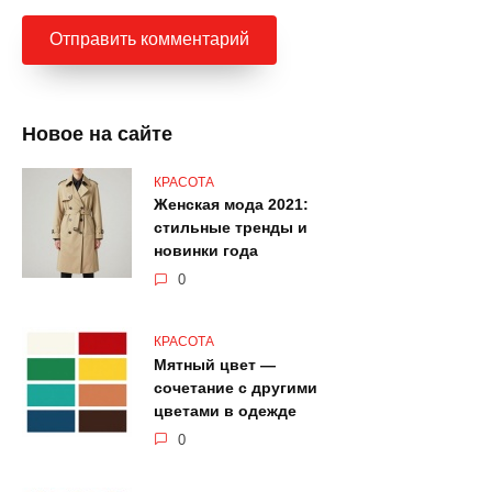
Новое на сайте
КРАСОТА
Женская мода 2021:
стильные тренды и
новинки года
0
КРАСОТА
Мятный цвет —
сочетание с другими
цветами в одежде
0