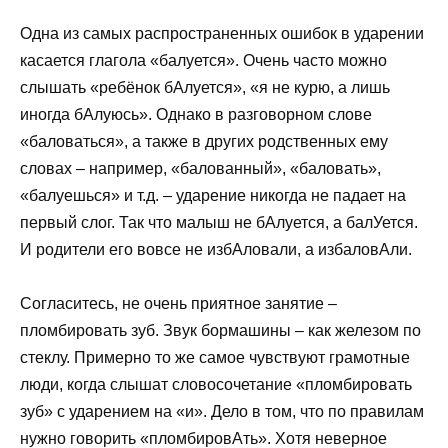
Одна из самых распространенных ошибок в ударении
касается глагола «балуется». Очень часто можно
слышать «ребёнок бАлуется», «я не курю, а лишь
иногда бАлуюсь». Однако в разговорном слове
«баловаться», а также в других родственных ему
словах – например, «балованный», «баловать»,
«балуешься» и т.д. – ударение никогда не падает на
первый слог. Так что малыш не бАлуется, а балУется.
И родители его вовсе не избАловали, а избаловАли.
Согласитесь, не очень приятное занятие –
пломбировать зуб. Звук бормашины – как железом по
стеклу. Примерно то же самое чувствуют грамотные
люди, когда слышат словосочетание «пломбировать
зуб» с ударением на «и». Дело в том, что по правилам
нужно говорить «пломбировАть». Хотя неверное