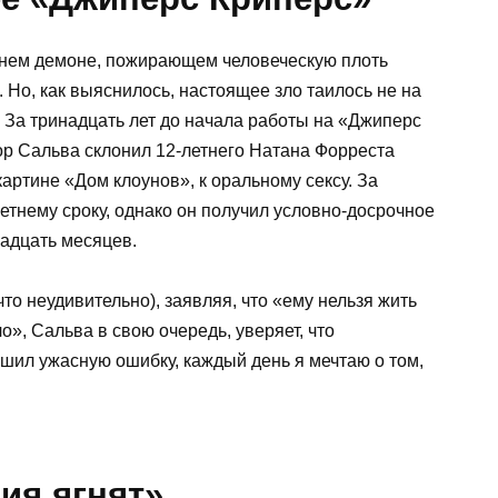
внем демоне, пожирающем человеческую плоть
 Но, как выяснилось, настоящее зло таилось не на
 За тринадцать лет до начала работы на «Джиперс
ор Сальва склонил 12-летнего Натана Форреста
картине «Дом клоунов», к оральному сексу. За
етнему сроку, однако он получил условно-досрочное
адцать месяцев.
что неудивительно), заявляя, что «ему нельзя жить
», Сальва в свою очередь, уверяет, что
шил ужасную ошибку, каждый день я мечтаю о том,
ия ягнят»