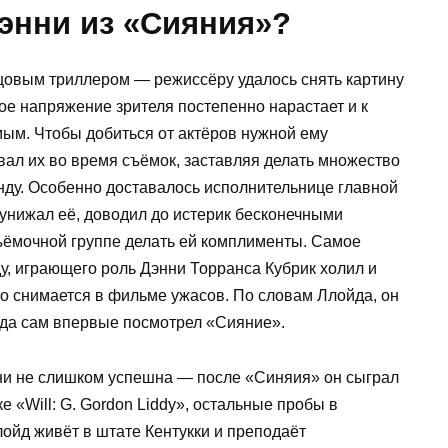
Дэнни из «Сияния»?
цовым триллером — режиссёру удалось снять картину
кое напряжение зрителя постепенно нарастает и к
ым. Чтобы добиться от актёров нужной ему
вал их во время съёмок, заставляя делать множество
унду. Особенно доставалось исполнительнице главной
унижал её, доводил до истерик бесконечными
съёмочной группе делать ей комплименты. Самое
у, играющего роль Дэнни Торранса Кубрик холил и
о снимается в фильме ужасов. По словам Ллойда, он
огда сам впервые посмотрел «Сияние».
нни не слишком успешна — после «Синяия» он сыграл
е «Will: G. Gordon Liddy», остальные пробы в
ойд живёт в штате Кентукки и преподаёт