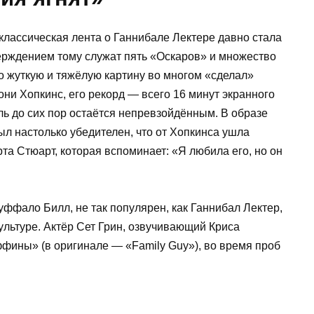
классическая лента о Ганнибале Лектере давно стала
рждением тому служат пять «Оскаров» и множество
о жуткую и тяжёлую картину во многом «сделал»
ни Хопкинс, его рекорд — всего 16 минут экранного
ь до сих пор остаётся непревзойдённым. В образе
л настолько убедителен, что от Хопкинса ушла
а Стюарт, которая вспоминает: «Я любила его, но он
ффало Билл, не так популярен, как Ганнибал Лектер,
культуре. Актёр Сет Грин, озвучивающий Криса
ины» (в оригинале — «Family Guy»), во время проб
.