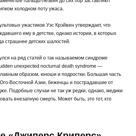
аменитые пальцы-лезвия до сих пор заставляют
ипком холодном поту ужаса.
ультовых ужастиков Уэс Крэйвен утверждает, что
ждавшего ему в детстве, однако истории, в которых
да страшнее детских шалостей.
улся на ряд статей о так называемом синдроме
dden unexpected nocturnal death syndrome —
главным образом, юноши и подростки. Большая часть
 Юго-Восточной Азии, беженцы и пострадавшие от
е. Подобные случаи не так уж редки, однако, медики
овать внезапную смерть. Может быть, это тот, кто
ее «Джиперс Криперс»