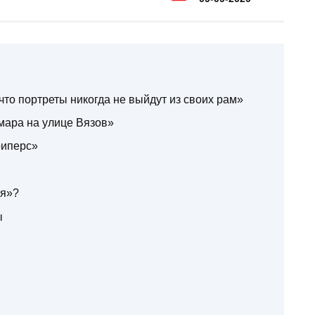
 что портреты никогда не выйдут из своих рам»
мара на улице Вязов»
риперс»
ия»?
ы