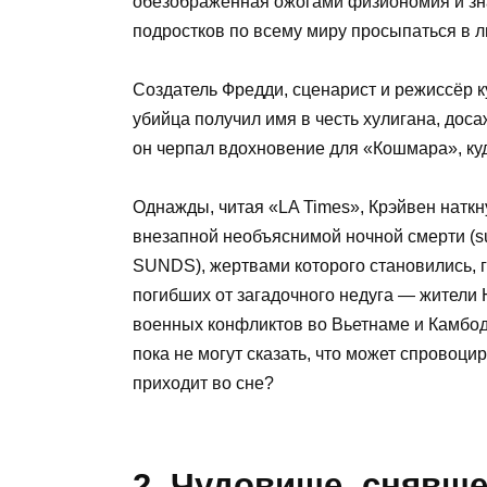
обезображенная ожогами физиономия и зн
подростков по всему миру просыпаться в л
Создатель Фредди, сценарист и режиссёр к
убийца получил имя в честь хулигана, доса
он черпал вдохновение для «Кошмара», ку
Однажды, читая «LA Times», Крэйвен наткн
внезапной необъяснимой ночной смерти (su
SUNDS), жертвами которого становились, 
погибших от загадочного недуга — жители
военных конфликтов во Вьетнаме и Камбодж
пока не могут сказать, что может спровоцир
приходит во сне?
2. Чудовище, снявш