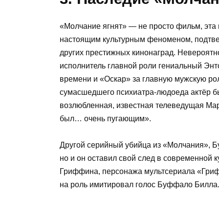
«Молчание ягнят» — не просто фильм, эта 
настоящим культурным феноменом, подтве
других престижных кинонаград. Невероятн
исполнитель главной роли гениальный Энто
времени и «Оскар» за главную мужскую рол
сумасшедшего психиатра-людоеда актёр бы
возлюбленная, известная телеведущая Март
был… очень пугающим».
Другой серийный убийца из «Молчания», Бу
но и он оставил свой след в современной 
Гриффина, персонажа мультсериала «Грифф
на роль имитировал голос Буффало Билла