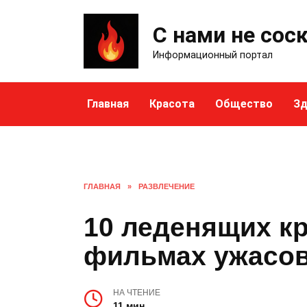
Skip
to
С нами не сос
content
Информационный портал
Главная
Красота
Общество
Зд
ГЛАВНАЯ
»
РАЗВЛЕЧЕНИЕ
10 леденящих к
фильмах ужасо
НА ЧТЕНИЕ
11 мин.