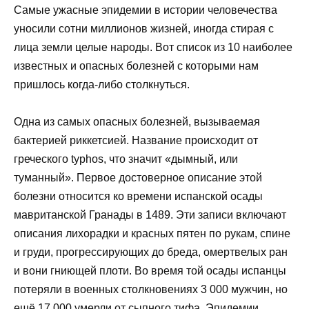
Самые ужасные эпидемии в истории человечества
уносили сотни миллионов жизней, иногда стирая с
лица земли целые народы. Вот список из 10 наиболее
известных и опасных болезней с которыми нам
пришлось когда-либо столкнуться.
Одна из самых опасных болезней, вызываемая
бактерией риккетсией. Название происходит от
греческого typhos, что значит «дымный, или
туманный». Первое достоверное описание этой
болезни относится ко времени испанской осады
мавританской Гранады в 1489. Эти записи включают
описания лихорадки и красных пятен по рукам, спине
и груди, прогрессирующих до бреда, омертвелых ран
и вони гниющей плоти. Во время той осады испанцы
потеряли в военных столкновениях 3 000 мужчин, но
ещё 17 000 умерли от сыпного тифа. Эпидемии