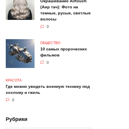
Окрашивание Airtouch
(Аир тач): Фото на
темные, русые, светлые
волосы
0
ОБЩЕСТВО
10 самых пророческих
фильмов
0
КРАСОТА
Где можно увидеть военную технику под
хохлому и гжель
0
Рубрики