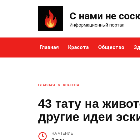
Skip
to
С нами не сос
content
Информационный портал
Главная
Красота
Общество
Зд
ГЛАВНАЯ
»
КРАСОТА
43 тату на живот
другие идеи эск
НА ЧТЕНИЕ
4 мин.