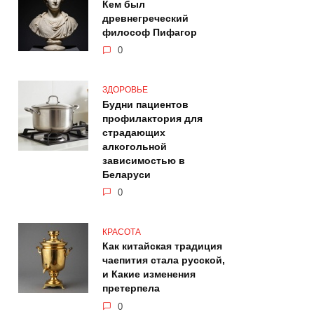
Кем был
древнегреческий
философ Пифагор
0
ЗДОРОВЬЕ
Будни пациентов
профилактория для
страдающих
алкогольной
зависимостью в
Беларуси
0
КРАСОТА
Как китайская традиция
чаепития стала русской,
и Какие изменения
претерпела
0