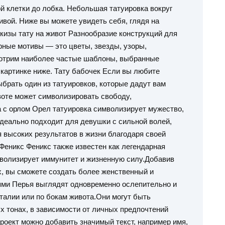
й клетки до лобка. Небольшая татуировка вокруг
вой. Ниже вы можете увидеть себя, глядя на
кизы тату на живот Разнообразие конструкций для
рные мотивы — это цветы, звезды, узоры,
мотрим наиболее частые шаблоны, выбранные
картинке ниже. Тату бабочек Если вы любите
ыбрать один из татуировков, которые дадут вам
воте может символизировать свободу,
а с орлом Орел татуировка символизирует мужество,
деально подходит для девушки с сильной волей,
 высоких результатов в жизни благодаря своей
 Феникс Феникс также известен как легендарная
мволизирует иммунитет и жизненную силу.Добавив
x, вы сможете создать более женственный и
ьями Перья выглядят одновременно ослепительно и
 талии или по бокам живота.Они могут быть
х тонах, в зависимости от личных предпочтений
роект можно добавить значимый текст, например имя,