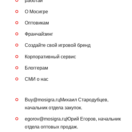
работай
О Мосигре
Оптовикам
Франчайзинг
Создайте свой игровой бренд
Корпоративный сервис
Блоггерам
СМИ о нас
Buy@mosigra.гцМихаил Стародубцев,
начальник отдела закупок.
egorov@mosigra.гцЮрий Егоров, начальник
отдела оптовых продаж.