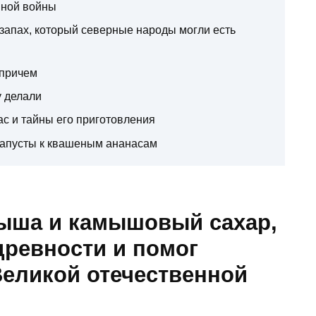
нной войны
запах, который северные народы могли есть
 причем
у делали
ас и тайны его приготовления
 капусты к квашеным ананасам
ыша и камышовый сахар,
древности и помог
Великой отечественной