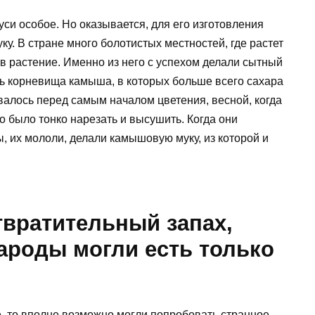
уси особое. Но оказывается, для его изготовления
у. В стране много болотистых местностей, где растет
в растение. Именно из него с успехом делали сытный
сь корневища камыша, в которых больше всего сахара
валось перед самым началом цветения, весной, когда
 было тонко нарезать и высушить. Когда они
 их мололи, делали камышовую муку, из которой и
твратительный запах,
ароды могли есть только
, то вполне возможно могли попробовать странное