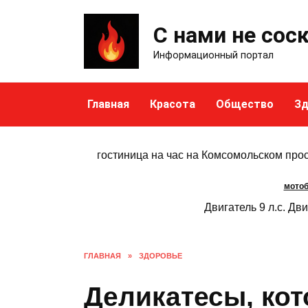
Skip
to
С нами не сос
content
Информационный портал
Главная
Красота
Общество
Зд
гостиница на час на Комсомольском про
мотоб
Двигатель 9 л.с. Дви
ГЛАВНАЯ
»
ЗДОРОВЬЕ
Деликатесы, ко