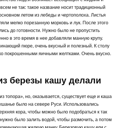
всем не так: такое название носит традиционный
 основном летом из лебеды и чертополоха. Листья
ляли мелко порезанную морковь и лук. После этого
ись до готовности. Нужно было не пропустить
нно в это время в нее добавляли манную крупу.
инающий пюре, очень вкусный и полезный. К столу
ко покрошенными яичными желтками. Очень вкусно.
 из березы кашу делали
из топора», но, оказывается, существует еще и каша
кушанье было на севере Руси. Использовались
ерхняя кора, чтобы можно было подобраться к так
ужно было залить водой, чтобы размочить, а потом
апоминающая жидкую манку. Березовую кашу ели с