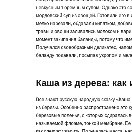
невкусным тюремным супом. Однако это со
мордовский суп из овощей. Готовили его в
мелко нарезали, обдавали кипятком, добав
травы и овощи заливались молоком и варил
момент закипания баланды, потому что име
Получался своеобразный деликатес, напом
баланду подавали, посыпав укропом и мел
Каша из дерева: как
Все знают русскую народную сказку «Каша 
из березы. Особенно распространено это 
березовые поленья, с которых сдиралась в
называемой флоэме, тонкой мембране. Ее н
как следует уварить. Получалась масса, н