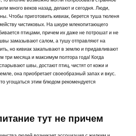
или много веков назад, делают и сегодня. Люди,
ены. Чтобы приготовить кивиак, берется туша тюленя
емейству чистиковых. На шкуре млекопитающего
бивается птицами, причем их даже не потрошат и не
 швы замазывают салом, а тушу отправляют на
ть, но кивиак закапывают в землю и придавливают
ум три месяца и максимум полтора года! Когда
спарывают швы, достают птиц, чистят от кожи и
 земле, она приобретает своеобразный запах и вкус.
что угощаться этим блюдом рекомендуется
итание тут не причем
шинства людей возникает ассоциация с жидким и