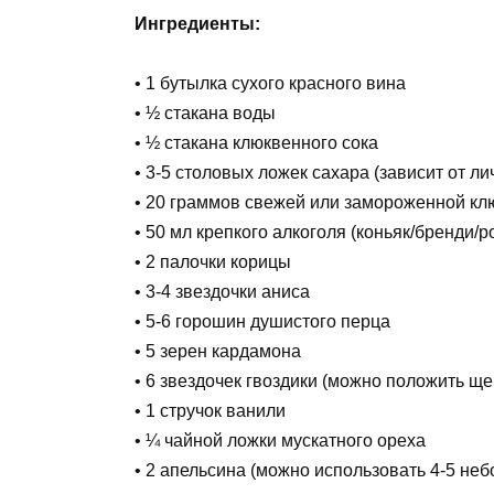
Ингредиенты:
• 1 бутылка сухого красного вина
• ½ стакана воды
• ½ стакана клюквенного сока
• 3-5 столовых ложек сахара (зависит от л
• 20 граммов свежей или замороженной к
• 50 мл крепкого алкоголя (коньяк/бренди/р
• 2 палочки корицы
• 3-4 звездочки аниса
• 5-6 горошин душистого перца
• 5 зерен кардамона
• 6 звездочек гвоздики (можно положить ще
• 1 стручок ванили
• ¼ чайной ложки мускатного ореха
• 2 апельсина (можно использовать 4-5 не