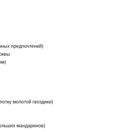
ичных предпочтений)
люквы
ом)
потку молотой гвоздики)
больших мандаринов)