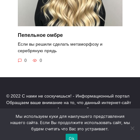
Пепельное омбре
Если вы решили сделать метаморфозу и
серебряную прядь
0
0
© 2022 С нами не соскучишься! - Информационный портал
Обращаем ваше внимание на то, что данный интернет-сайт
носит исключительно информационный характер.
Все торговые марки принадлежат их владельцам. Все права
Мы используем куки для наилучшего представления
защищены.
нашего сайта. Если Вы продолжите использовать сайт, мы
Политика конфиденциальности
будем считать что Вас это устраивает.
Ok