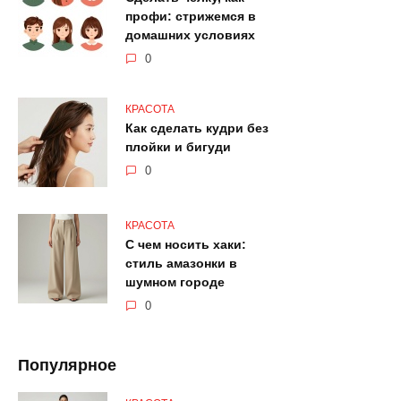
профи: стрижемся в
домашних условиях
0
КРАСОТА
Как сделать кудри без
плойки и бигуди
0
КРАСОТА
С чем носить хаки:
стиль амазонки в
шумном городе
0
Популярное