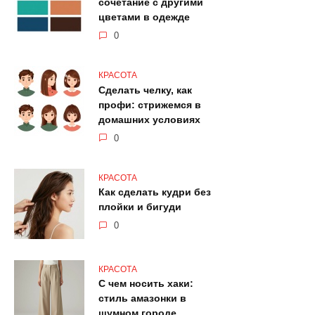
сочетание с другими
цветами в одежде
0
КРАСОТА
Сделать челку, как
профи: стрижемся в
домашних условиях
0
КРАСОТА
Как сделать кудри без
плойки и бигуди
0
КРАСОТА
С чем носить хаки:
стиль амазонки в
шумном городе