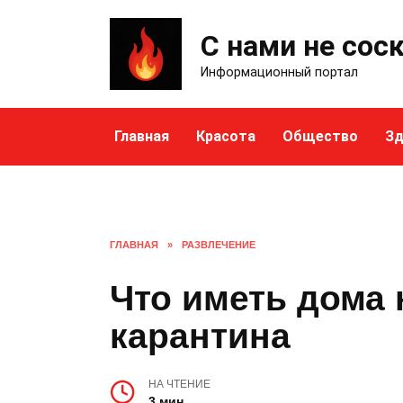
Skip
to
С нами не сос
content
Информационный портал
Главная
Красота
Общество
Зд
ГЛАВНАЯ
»
РАЗВЛЕЧЕНИЕ
Что иметь дома 
карантина
НА ЧТЕНИЕ
3 мин.