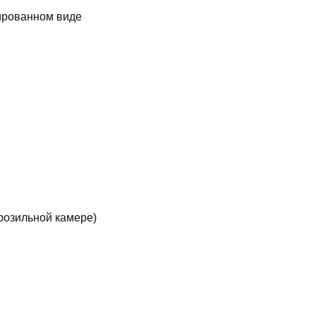
вированном виде
розильной камере)