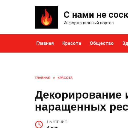
Skip
to
С нами не сос
content
Информационный портал
Главная
Красота
Общество
Зд
ГЛАВНАЯ
»
КРАСОТА
Декорирование 
наращенных ре
НА ЧТЕНИЕ
4 мин.