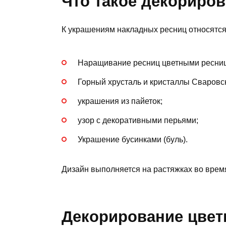
Что такое декориро
К украшениям накладных ресниц относятся
Наращивание ресниц цветными ресни
Горный хрусталь и кристаллы Сваровс
украшения из пайеток;
узор с декоративными перьями;
Украшение бусинками (буль).
Дизайн выполняется на растяжках во врем
Декорирование цве