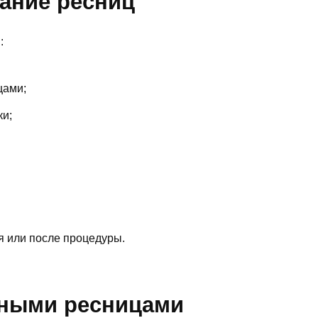
вание ресниц
:
цами;
ки;
я или после процедуры.
тными ресницами