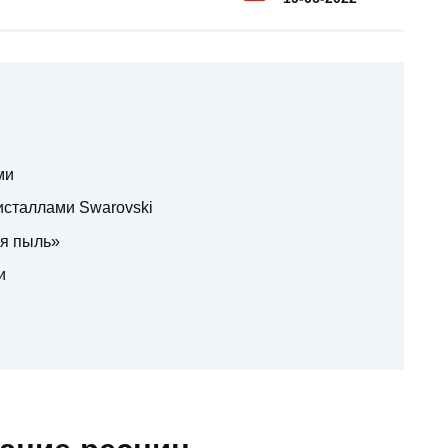
ми
исталлами Swarovski
ая пыль»
и