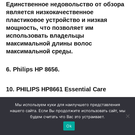
Единственное недовольство от обзора
является низкокачественное
пластиковое устройство и низкая
мощность, что позволяет им
использовать владельцы
максимальной длины волос
максимальной среды.
6. Philips HP 8656.
10. PHILIPS HP8661 Essential Care
Мы используем куки для наилучшего представления
Общие характеристики приборов
нашего сайта. Если Вы продолжите использовать сайт, мы
будем считать что Вас это устраивает.
Ok
Головка щетки имеет оптимальный диаметр для
работы. Однако материал, из которого сделан