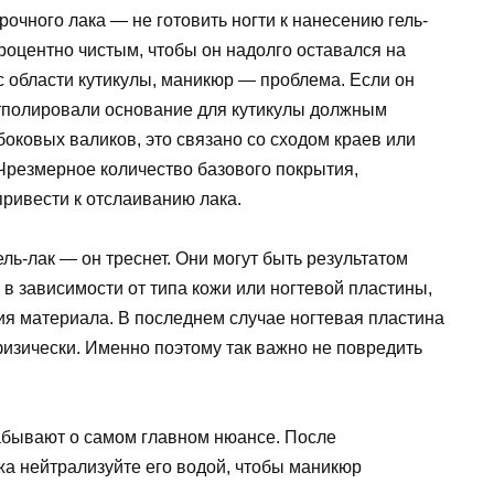
очного лака — не готовить ногти к нанесению гель-
роцентно чистым, чтобы он надолго оставался на
 с области кутикулы, маникюр — проблема. Если он
 отполировали основание для кутикулы должным
боковых валиков, это связано со сходом краев или
Чрезмерное количество базового покрытия,
ривести к отслаиванию лака.
ль-лак — он треснет. Они могут быть результатом
в зависимости от типа кожи или ногтевой пластины,
я материала. В последнем случае ногтевая пластина
изически. Именно поэтому так важно не повредить
абывают о самом главном нюансе. После
жа нейтрализуйте его водой, чтобы маникюр