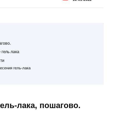
агово.
 гель лака
гти
есения гель-лака
ель-лака, пошагово.