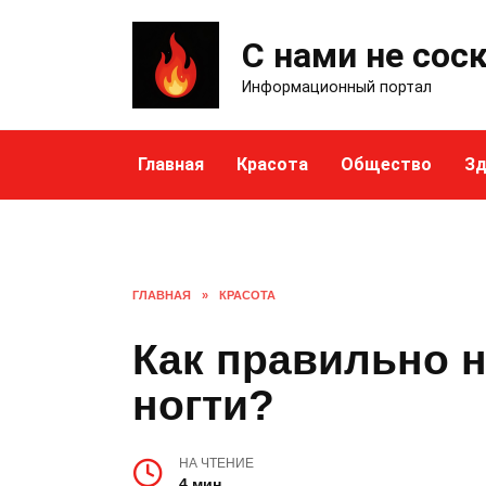
Skip
to
С нами не сос
content
Информационный портал
Главная
Красота
Общество
Зд
ГЛАВНАЯ
»
КРАСОТА
Как правильно н
ногти?
НА ЧТЕНИЕ
4 мин.