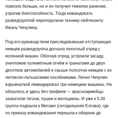
повезло больше, но и он получил тяжелое ранение,
утратив боеспособность. Тогда командовать
разведгруппой перепоручили технику-лейтенанту
Ивану Чечулину.
Под его руководством преследовавшая отступающих
немцев разведгруппа догнала пехотный отряд с
колонной машин. Обогнув отряд, устроили засаду,
уничтожив пулеметным огнём и гранатами до двух
десятков автомобилей и свыше полсотни немцев с их
литовско-латышскими пособниками. Лично Чечулин
взрывчаткой ликвидировал три немецкие машины. Не
обошлось и здесь без трофеев — красноармейцы
захватили тягачи, пушки и мотоциклы. И уже к 5.30
группа подошла к Митаве (сегодняшняя Елгава), где
по приказу командования перешла к обороне до