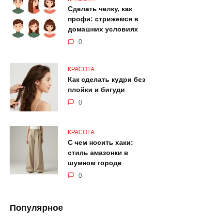
Сделать челку, как
профи: стрижемся в
домашних условиях
0
КРАСОТА
Как сделать кудри без
плойки и бигуди
0
КРАСОТА
С чем носить хаки:
стиль амазонки в
шумном городе
0
Популярное