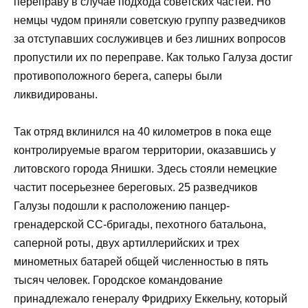
переправу в случае подхода советских частей. Но
немцы чудом приняли советскую группу разведчиков
за отступавших сослуживцев и без лишних вопросов
пропустили их по переправе. Как только Галуза достиг
противоположного берега, саперы были
ликвидированы.
Так отряд вклинился на 40 километров в пока еще
контролируемые врагом территории, оказавшись у
литовского города Янишки. Здесь стояли немецкие
частит посерьезнее береговых. 25 разведчиков
Галузы подошли к расположению панцер-
гренадерской СС-бригады, пехотного батальона,
саперной роты, двух артиллерийских и трех
минометных батарей общей численностью в пять
тысяч человек. Городское командование
принадлежало генералу Фридриху Еккельну, который