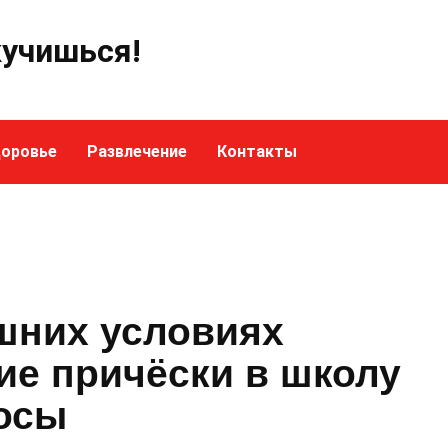
кучишься!
оровье
Развлечение
Контакты
шних условиях
ие причёски в школу
осы