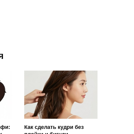
я
офи:
Как сделать кудри без