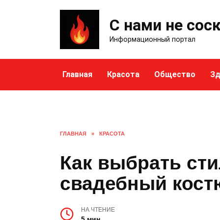
Skip
to
С нами не сос
content
Информационный портал
Главная
Красота
Общество
Зд
ГЛАВНАЯ
»
КРАСОТА
Как выбрать ст
свадебный костю
НА ЧТЕНИЕ
5 мин.