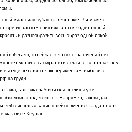
е, коричневые, бордовые, синие, темно-зеленые,
стюмы.
астный жилет или рубашка в костюме. Вы можете
к с оригинальным принтом, а также однотонный
 украсить и разнообразить весь образ одной яркой
ий избегали, то сейчас жестких ограничений нет.
илете смотрится аккуратно и стильно, то этот костюм
ли вы еще не готовы к экспериментам, выберите
рф на груди.
алстука, галстука-бабочки или петлицы уже
необходимо «подключить». Например, зажим для
мы, либо использование шлейки вместо стандартного
и в магазине Keyman.