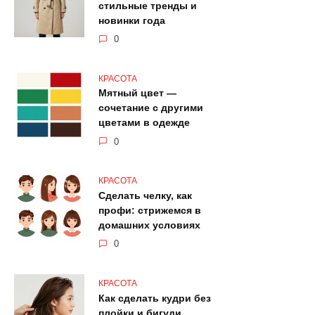
стильные тренды и
новинки года
0
КРАСОТА
Мятный цвет —
сочетание с другими
цветами в одежде
0
КРАСОТА
Сделать челку, как
профи: стрижемся в
домашних условиях
0
КРАСОТА
Как сделать кудри без
плойки и бигуди