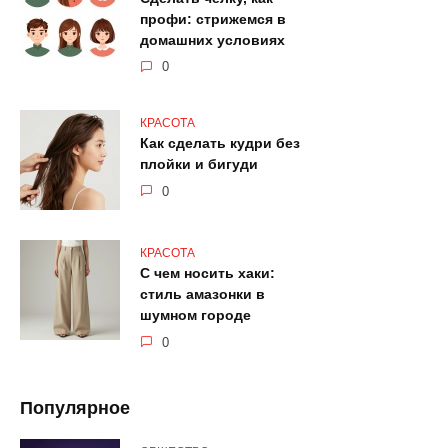
профи: стрижемся в
домашних условиях
0
КРАСОТА
Как сделать кудри без
плойки и бигуди
0
КРАСОТА
С чем носить хаки:
стиль амазонки в
шумном городе
0
Популярное