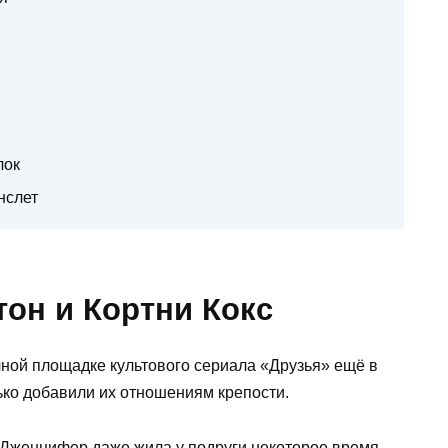
лок
нслет
он и Кортни Кокс
ной площадке культового сериала «Друзья» ещё в
ько добавили их отношениям крепости.
 Дженнифер даже жила у подруги некоторое время.