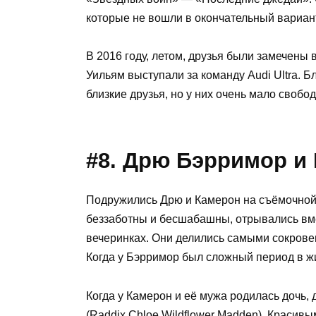
которые не вошли в окончательный вариан
В 2016 году, летом, друзья были замечены в
Уильям выступали за команду Audi Ultra. Б
близкие друзья, но у них очень мало свобо
#8. Дрю Бэрримор и
Подружились Дрю и Камерон на съёмочной
беззаботны и бесшабашны, отрывались вм
вечеринках. Они делились самыми сокровен
Когда у Бэрримор был сложный период в жи
Когда у Камерон и её мужа родилась дочь
(Raddix Chloe Wildflower Madden). Красив