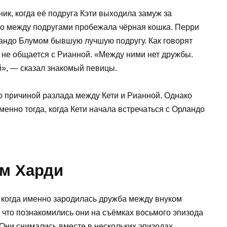
ик, когда её подруга Кэти выходила замуж за
ко между подругами пробежала чёрная кошка. Перри
ландо Блумом бывшую лучшую подругу. Как говорят
 не общается с Рианной. «Между ними нет дружбы.
й», — сказал знакомый певицы.
ло причиной разлада между Кети и Рианной. Однако
именно тогда, когда Кети начала встречаться с Орландо
ом Харди
, когда именно зародилась дружба между внуком
о, что познакомились они на съёмках восьмого эпизода
ни снимались вместе в нескольких эпизодах,