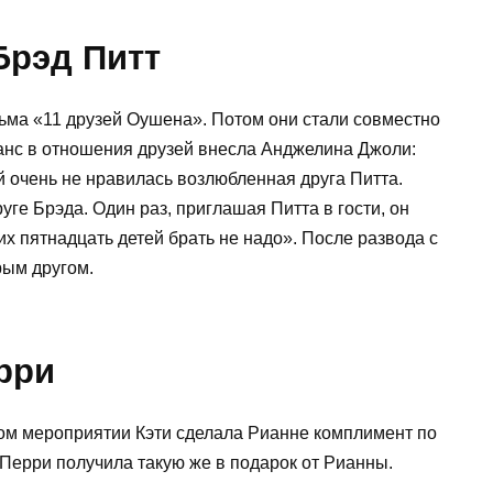
Брэд Питт
ма «11 друзей Оушена». Потом они стали совместно
анс в отношения друзей внесла Анджелина Джоли:
Ей очень не нравилась возлюбленная друга Питта.
уге Брэда. Один раз, приглашая Питта в гости, он
х пятнадцать детей брать не надо». После развода с
рым другом.
ерри
ном мероприятии Кэти сделала Рианне комплимент по
 Перри получила такую же в подарок от Рианны.