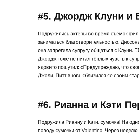
#5. Джордж Клуни и 
Подружились актёры во время съёмок филь
заниматься благотворительностью. Диссон
она запретила супругу общаться с Клуни. 
Джордж тоже не питал тёплых чувств к супр
ядовито пошутил: «Предупреждаю, что свои
Джоли, Питт вновь сблизился со своим ста
#6. Рианна и Кэти П
Подружила Рианну и Кэти. сумочка! На од
поводу сумочки от Valentino. Через неделю