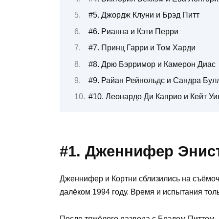
#5. Джордж Клуни и Брэд Питт
#6. Рианна и Кэти Перри
#7. Принц Гарри и Том Харди
#8. Дрю Бэрримор и Камерон Диас
#9. Райан Рейнольдс и Сандра Бул
#10. Леонардо Ди Каприо и Кейт Уи
#1. Дженнифер Энист
Дженнифер и Кортни сблизились на съёмоч
далёком 1994 году. Время и испытания тол
После тяжёлого развода с Брэдом Питтом,