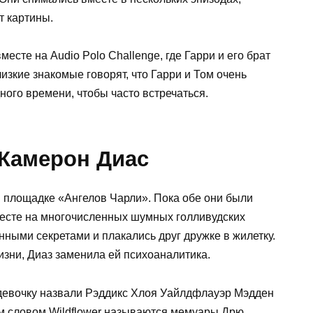
т картины.
месте на Audio Polo Challenge, где Гарри и его брат
лизкие знакомые говорят, что Гарри и Том очень
дного времени, чтобы часто встречаться.
 Камерон Диас
 площадке «Ангелов Чарли». Пока обе они были
есте на многочисленных шумных голливудских
ными секретами и плакались друг дружке в жилетку.
зни, Диаз заменила ей психоаналитика.
, девочку назвали Рэддикс Хлоя Уайлдфлауэр Мэдден
ым словом Wildflower называются мемуары Дрю