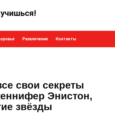
кучишься!
оровье
Развлечение
Контакты
все свои секреты
женнифер Энистон,
гие звёзды