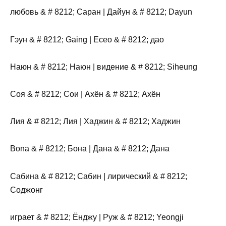
любовь & # 8212; Саран | Дайун & # 8212; Dayun
Гэун & # 8212; Gaing | Есео & # 8212; дао
Наюн & # 8212; Наюн | видение & # 8212; Siheung
Соя & # 8212; Сои | Ахён & # 8212; Ахён
Лия & # 8212; Лия | Хаджин & # 8212; Хаджин
Bona & # 8212; Бона | Дана & # 8212; Дана
Сабина & # 8212; Сабин | лирический & # 8212;
Соджонг
играет & # 8212; Ёнджу | Руж & # 8212; Yeongji