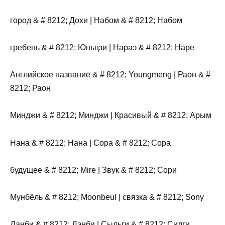
город & # 8212; Дохи | Набом & # 8212; Набом
гребень & # 8212; Юньцзи | Нараэ & # 8212; Наре
Английское название & # 8212; Youngmeng | Раон & #
8212; Раон
Минджи & # 8212; Минджи | Красивый & # 8212; Арым
Нана & # 8212; Нана | Сора & # 8212; Сора
будущее & # 8212; Mire | Звук & # 8212; Сори
Мунбёль & # 8212; Moonbeul | связка & # 8212; Sony
Данби & # 8212; Дэнби ​​| Сыльги & # 8212; Силги