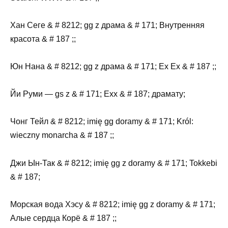
Хан Сеге & # 8212; gg z драма & # 171; Внутренняя
красота & # 187 ;;
Юн Нана & # 8212; gg z драма & # 171; Ex Ex & # 187 ;;
Йи Руми — gs z & # 171; Exx & # 187; драмату;
Чонг Тейл & # 8212; imię gg doramy & # 171; Król:
wieczny monarcha & # 187 ;;
Джи Ын-Так & # 8212; imię gg z doramy & # 171; Tokkebi
& # 187;
Морская вода Хэсу & # 8212; imię gg z doramy & # 171;
Алые сердца Корё & # 187 ;;