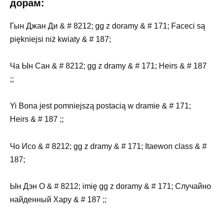
дорам:
Гын Джан Ди & # 8212; gg z doramy & # 171; Faceci są
piękniejsi niż kwiaty & # 187;
Ча Ын Сан & # 8212; gg z dramy & # 171; Heirs & # 187
;;
Yi Bona jest pomniejszą postacią w dramie & # 171;
Heirs & # 187 ;;
Чо Исо & # 8212; gg z dramy & # 171; Itaewon class & #
187;
Ын Дэн О & # 8212; imię gg z doramy & # 171; Случайно
найденный Хару & # 187 ;;