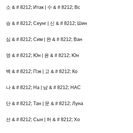
소 & # 8212; Итак | 수 & # 8212; Вс
승 & # 8212; Сеунг | 신 & # 8212; Шин
심 & # 8212; Сим | 완 & # 8212; Ван
영 & # 8212; Юн | 윤 & # 8212; Юн
백 & # 8212; Пэк | 고 & # 8212; Ко
나 & # 8212; На | 남 & # 8212; НАС
단 & # 8212; Тан | 문 & # 8212; Луна
선 & # 8212; Сын | 허 & # 8212; Хо