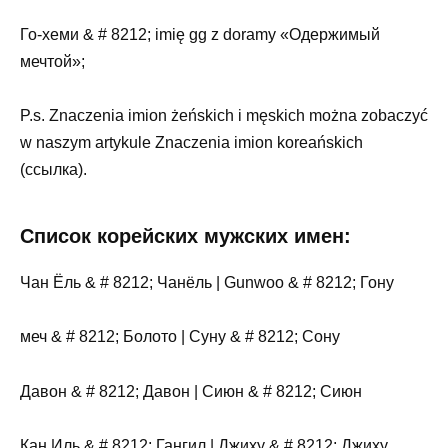
Го-хеми & # 8212; imię gg z doramy «Одержимый
мечтой»;
P.s. Znaczenia imion żeńskich i męskich można zobaczyć
w naszym artykule Znaczenia imion koreańskich
(ссылка).
Список корейских мужских имен:
Чан Ёль & # 8212; Чанёль | Gunwoo & # 8212; Гону
меч & # 8212; Болото | Суну & # 8212; Сону
Давон & # 8212; Давон | Сиюн & # 8212; Сиюн
Кан Иль & # 8212; Гангил | Джиху & # 8212; Джиху