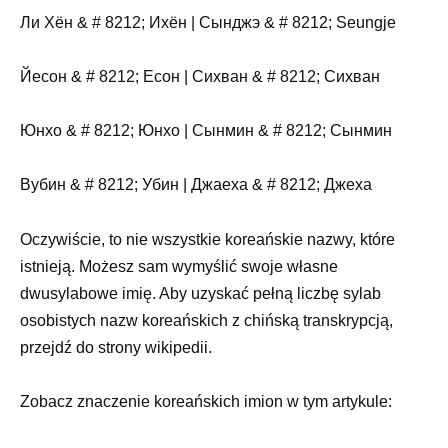
Ли Хён & # 8212; Ихён | Сынджэ & # 8212; Seungje
Йесон & # 8212; Есон | Сихван & # 8212; Сихван
Юнхо & # 8212; Юнхо | Сынмин & # 8212; Сынмин
Вубин & # 8212; Убин | Джаеха & # 8212; Джеха
Oczywiście, to nie wszystkie koreańskie nazwy, które
istnieją. Możesz sam wymyślić swoje własne
dwusylabowe imię. Aby uzyskać pełną liczbę sylab
osobistych nazw koreańskich z chińską transkrypcją,
przejdź do strony wikipedii.
Zobacz znaczenie koreańskich imion w tym artykule: