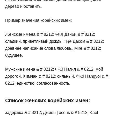
дерево и оставить.
Пример значения корейских имен:
Женские имена & # 8212; 단비 Дэнби ​​& # 8212;
сладкий, приветливый дождь, 다솜 Дасом & # 8212;
древнее написание слова любовь,, Mire & # 8212;
будущее.
Мужские имена & # 8212; 나길 Нагил & # 8212; мой
дорогой, Химчан & # 8212; сильный, 한결 Hangyol & #
8212; единство, согласованность.
Список женских корейских имен:
задержка & # 8212; Джиён | осень & # 8212; Kael