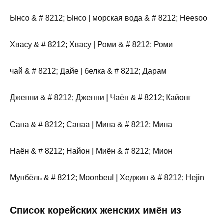
Ынсо & # 8212; Ынсо | морская вода & # 8212; Heesoo
Хвасу & # 8212; Хвасу | Роми & # 8212; Роми
чай & # 8212; Дайе | белка & # 8212; Дарам
Дженни & # 8212; Дженни | Чаён & # 8212; Кайонг
Сана & # 8212; Санаа | Мина & # 8212; Мина
Наён & # 8212; Найон | Миён & # 8212; Мион
Мунбёль & # 8212; Moonbeul | Хеджин & # 8212; Hejin
Список корейских женских имён из