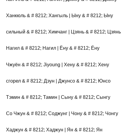
Ханкюль & # 8212; Хангыль | Ыну & # 8212; Ыну
сильный & # 8212; Химчанг | Цзянь & # 8212; Цзянь
Нагил & # 8212; Нагил | Ёну & # 8212; Ёну
Чжуён & # 8212; Jiyoung | Хену & # 8212; Хену
сгорел & # 8212; Дэун | Джунсо & # 8212; Юнсо
Тэмин & # 8212; Тамин | Сыну & # 8212; Сынгу
Со Чжун & # 8212; Соджунг | Чону & # 8212; Чонгу
Хаджун & # 8212; Хаджун | Ян & # 8212; Ян