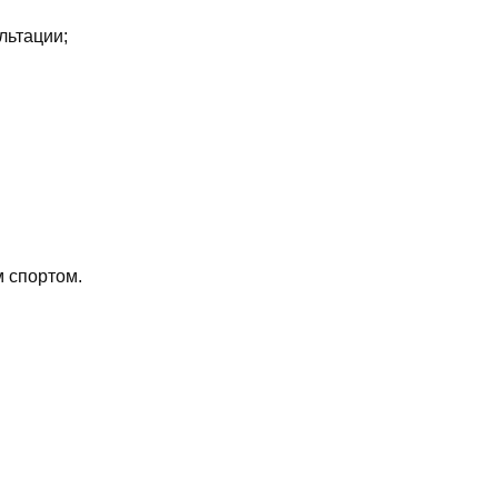
льтации;
м спортом.