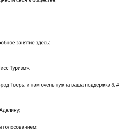
днести себя в обществе;
бное занятие здесь:
исс Туризм».
род Тверь, и нам очень нужна ваша поддержка & #
Аделину;
м голосованием: