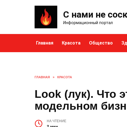
Skip
to
С нами не сос
content
Информационный портал
Главная
Красота
Общество
Зд
ГЛАВНАЯ
»
КРАСОТА
Look (лук). Что 
модельном бизн
НА ЧТЕНИЕ
2 мин.