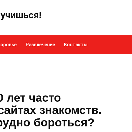
кучишься!
оровье
Развлечение
Контакты
 лет часто
айтах знакомств.
рудно бороться?