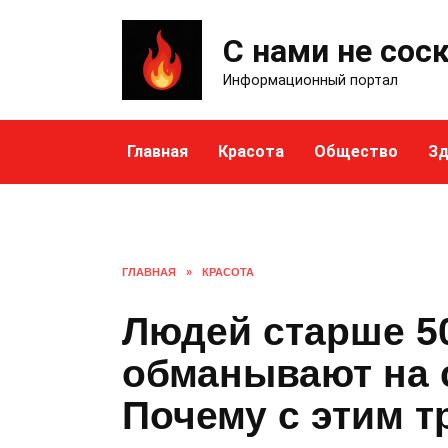
Skip
to
С нами не сос
content
Информационный портал
Главная
Красота
Общество
Зд
ГЛАВНАЯ
»
КРАСОТА
Людей старше 50
обманывают на с
Почему с этим т