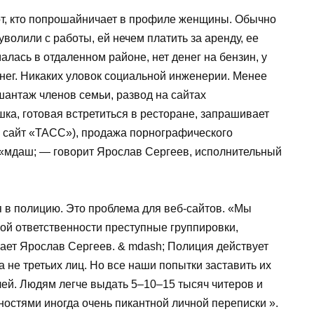
тот, кто попрошайничает в профиле женщины. Обычно
волили с работы, ей нечем платить за аренду, ее
лась в отдаленном районе, нет денег на бензин, у
енег. Никаких уловок социальной инженерии. Менее
антаж членов семьи, развод на сайтах
ка, готовая встретиться в ресторане, запрашивает
 сайт «ТАСС»), продажа порнографического
» «мдаш; — говорит Ярослав Сергеев, исполнительный
в полицию. Это проблема для веб-сайтов. «Мы
ой ответственности преступные группировки,
ет Ярослав Сергеев. & mdash; Полиция действует
 не третьих лиц. Но все наши попытки заставить их
чей. Людям легче выдать 5–10–15 тысяч читеров и
ностями иногда очень пикантной личной переписки ».