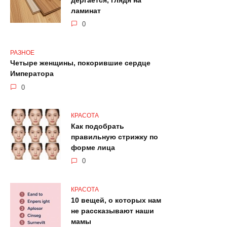
дёргается, глядя на
ламинат
0
РАЗНОЕ
Четыре женщины, покорившие сердце
Императора
0
КРАСОТА
Как подобрать
правильную стрижку по
форме лица
0
КРАСОТА
10 вещей, о которых нам
не рассказывают наши
мамы