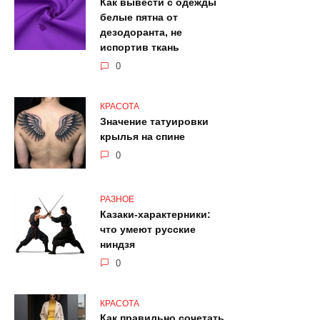
Как вывести с одежды
белые пятна от
дезодоранта, не
испортив ткань
0
КРАСОТА
Значение татуировки
крылья на спине
0
РАЗНОЕ
Казаки-характерники:
что умеют русские
ниндзя
0
КРАСОТА
Как правильно сочетать