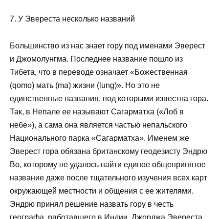
7. У Эвереста несколько названий
Большинство из нас знает гору под именами Эверест
и Джомолунгма. Последнее название пошло из
Тибета, что в переводе означает «Божественная
(qomo) мать (ma) жизни (lung)». Но это не
единственные названия, под которыми известна гора.
Так, в Непале ее называют Сагарматха («Лоб в
небе»), а сама она является частью непальского
Национального парка «Сагарматха». Именем же
Эверест гора обязана британскому геодезисту Эндрю
Во, которому не удалось найти единое общепринятое
название даже после тщательного изучения всех карт
окружающей местности и общения с ее жителями.
Эндрю принял решение назвать гору в честь
географа, работавшего в Индии, Джорджа Эвереста