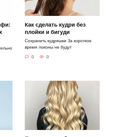
офи:
Как сделать кудри без
х
плойки и бигуди
Сохранить кудряшки За короткое
время локоны не будут
тельно
0
0