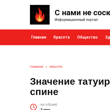
Skip
to
С нами не сос
content
Информационный портал
Главная
Красота
Общество
Зд
ГЛАВНАЯ
»
КРАСОТА
Значение татуи
спине
НА ЧТЕНИЕ
2 мин.