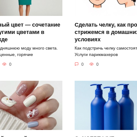
Сделать челку, как пр
ный цвет — сочетание
стрижемся в домашни
угими цветами в
условиях
жде
Как подстричь челку самостоя
одняшнюю моду много света.
Услуги парикмахеров
енные, горячие
0
0
0