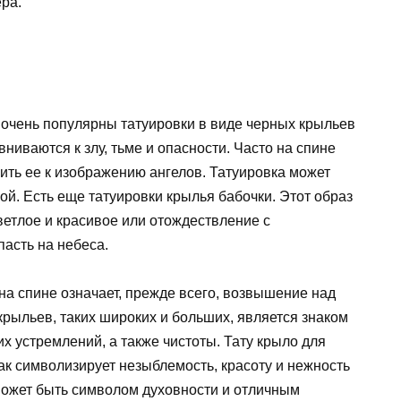
ра.
, очень популярны татуировки в виде черных крыльев
ниваются к злу, тьме и опасности. Часто на спине
зить ее к изображению ангелов. Татуировка может
ной. Есть еще татуировки крылья бабочки. Этот образ
ветлое и красивое или отождествление с
пасть на небеса.
 на спине означает, прежде всего, возвышение над
рыльев, таких широких и больших, является знаком
х устремлений, а также чистоты. Тату крыло для
как символизирует незыблемость, красоту и нежность
может быть символом духовности и отличным