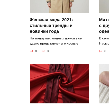
Женская мода 2021:
Мят
стильные тренды и
с др
новинки года
оде
На подиумах модных домов уже
В сег
давно представлены мировые
Насыщ
0
0
0