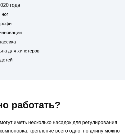
2020 года
 ног
профи
инновации
лассика
ьна для хипстеров
 детей
но работать?
огут иметь несколько насадок для регулирования
компоновка: крепление всего одно, но длину можно