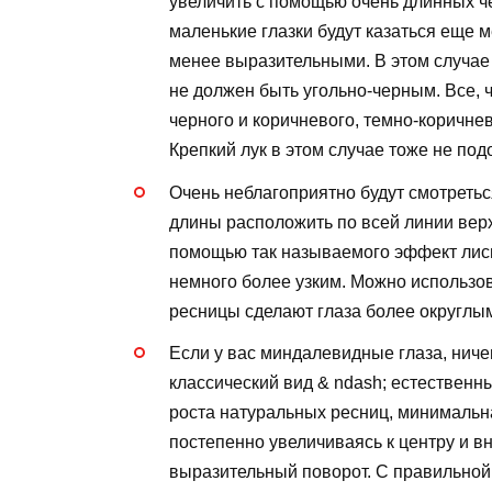
увеличить с помощью очень длинных ч
маленькие глазки будут казаться еще м
менее выразительными. В этом случае
не должен быть угольно-черным. Все, ч
черного и коричневого, темно-коричнев
Крепкий лук в этом случае тоже не под
Очень неблагоприятно будут смотреть
длины расположить по всей линии верх
помощью так называемого эффект лисы,
немного более узким. Можно использов
ресницы сделают глаза более округлы
Если у вас миндалевидные глаза, нич
классический вид & ndash; естествен
роста натуральных ресниц, минимальна
постепенно увеличиваясь к центру и в
выразительный поворот. С правильной