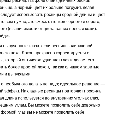
ерных ресниц. На фоне очень длинных ресниц
еньше, а черный цвет их больше погрузит, делая
 следует использовать ресницы средней длины и цвет
то вам нужно, это смесь оттенков черного и серого,
ого (в зависимости от цвета ваших волос и кожи).
ойдет.
ся выпученные глаза, если ресницы одинаковой
него века. Локон прекрасно корректируется с
 который оптически удлиняет глаз и делает его
ать более простой локон, так как слишком завитые
ми и выпуклыми.
его необычного делать не надо; идеальное решение —
ный эффект. Накладные ресницы повторяют профиль
я длина используется во внутренних уголках глаз,
нешним углам. Вы можете позволить себе довольно
 формой глаз вы не можете позволить себе